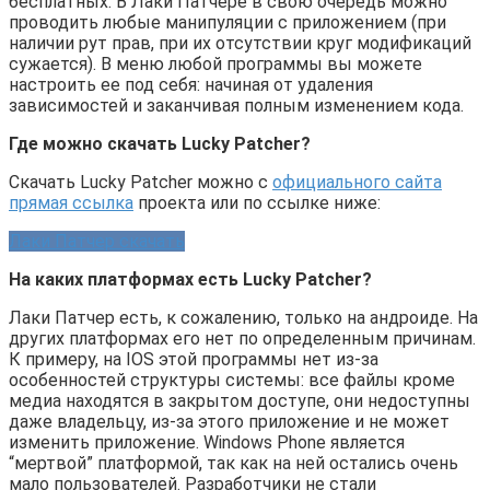
бесплатных. В Лаки Патчере в свою очередь можно
проводить любые манипуляции с приложением (при
наличии рут прав, при их отсутствии круг модификаций
сужается). В меню любой программы вы можете
настроить ее под себя: начиная от удаления
зависимостей и заканчивая полным изменением кода.
Где можно скачать Lucky Patcher?
Скачать Lucky Patcher можно с
официального сайта
прямая ссылка
проекта или по ссылке ниже:
Лаки Патчер скачать
На каких платформах есть Lucky Patcher?
Лаки Патчер есть, к сожалению, только на андроиде. На
других платформах его нет по определенным причинам.
К примеру, на IOS этой программы нет из-за
особенностей структуры системы: все файлы кроме
медиа находятся в закрытом доступе, они недоступны
даже владельцу, из-за этого приложение и не может
изменить приложение. Windows Phone является
“мертвой” платформой, так как на ней остались очень
мало пользователей. Разработчики не стали